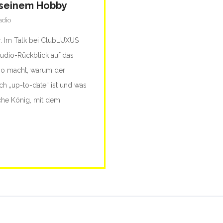
n seinem Hobby
adio
r. Im Talk bei ClubLUXUS
udio-Rückblick auf das
 so macht, warum der
h „up-to-date“ ist und was
che König, mit dem