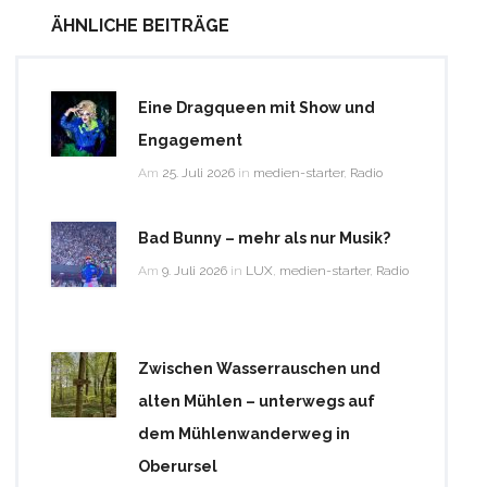
ÄHNLICHE BEITRÄGE
Eine Dragqueen mit Show und
Engagement
Am
25. Juli 2026
in
medien-starter
,
Radio
Bad Bunny – mehr als nur Musik?
Am
9. Juli 2026
in
LUX
,
medien-starter
,
Radio
Zwischen Wasserrauschen und
alten Mühlen – unterwegs auf
dem Mühlenwanderweg in
Oberursel