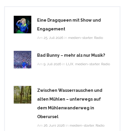
Eine Dragqueen mit Show und
Engagement
Am
25. Juli 2026
in
medien-starter
,
Radio
Bad Bunny – mehr als nur Musik?
Am
9. Juli 2026
in
LUX
,
medien-starter
,
Radio
Zwischen Wasserrauschen und
alten Mühlen – unterwegs auf
dem Mühlenwanderweg in
Oberursel
Am
26. Juni 2026
in
medien-starter
,
Radio