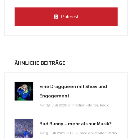
Pinterest
ÄHNLICHE BEITRÄGE
Eine Dragqueen mit Show und
Engagement
Am
25. Juli 2026
in
medien-starter
,
Radio
Bad Bunny – mehr als nur Musik?
Am
9. Juli 2026
in
LUX
,
medien-starter
,
Radio