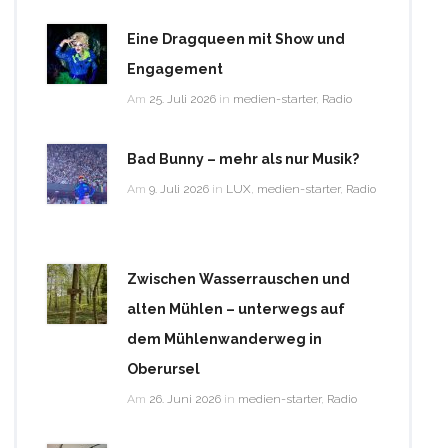
Eine Dragqueen mit Show und
Engagement
Am
25. Juli 2026
in
medien-starter
,
Radio
Bad Bunny – mehr als nur Musik?
Am
9. Juli 2026
in
LUX
,
medien-starter
,
Radio
Zwischen Wasserrauschen und
alten Mühlen – unterwegs auf
dem Mühlenwanderweg in
Oberursel
Am
26. Juni 2026
in
medien-starter
,
Radio