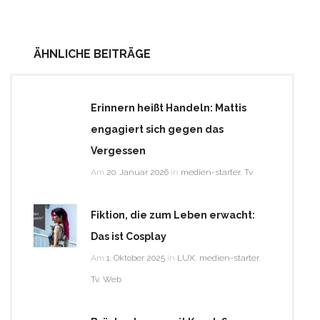
ÄHNLICHE BEITRÄGE
Erinnern heißt Handeln: Mattis
engagiert sich gegen das
Vergessen
Am
20. Januar 2026
in
medien-starter
,
Tv
Fiktion, die zum Leben erwacht:
Das ist Cosplay
Am
1. Oktober 2025
in
LUX
,
medien-starter
,
Tv
,
Web