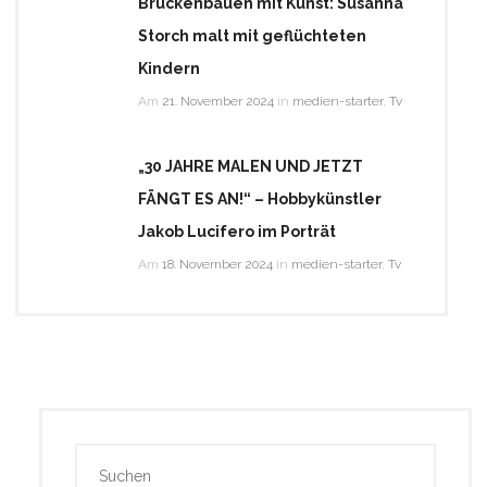
Brückenbauen mit Kunst: Susanna
Storch malt mit geflüchteten
Kindern
Am
21. November 2024
in
medien-starter
,
Tv
„30 JAHRE MALEN UND JETZT
FÄNGT ES AN!“ – Hobbykünstler
Jakob Lucifero im Porträt
Am
18. November 2024
in
medien-starter
,
Tv