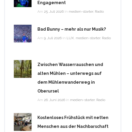
Engagement
Am
25. Juli 2026
in
medien-starter
,
Radio
Bad Bunny – mehr als nur Musik?
Am
9. Juli 2026
in
LUX
,
medien-starter
,
Radio
Zwischen Wasserrauschen und
alten Mühlen – unterwegs auf
dem Mühlenwanderweg in
Oberursel
Am
26. Juni 2026
in
medien-starter
,
Radio
Kostenloses Frühstück mit netten
Menschen aus der Nachbarschaft