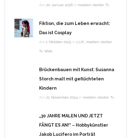
Am
20. Januar 2026
in
medien-starter
,
Tv
Fiktion, die zum Leben erwacht:
Das ist Cosplay
Am
1. Oktober 2025
in
LUX
,
medien-starter
,
Tv
,
Web
Brückenbauen mit Kunst: Susanna
Storch malt mit geflüchteten
Kindern
Am
21. November 2024
in
medien-starter
,
Tv
„30 JAHRE MALEN UND JETZT
FÄNGT ES AN!“ – Hobbykünstler
Jakob Lucifero im Porträt