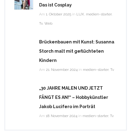
Das ist Cosplay
Am
1. Oktober 2025
in
LUX
,
medien-starter
,
Tv
,
Web
Brückenbauen mit Kunst: Susanna
Storch malt mit geflüchteten
Kindern
Am
21. November 2024
in
medien-starter
,
Tv
„30 JAHRE MALEN UND JETZT
FÄNGT ES AN!“ – Hobbykünstler
Jakob Lucifero im Porträt
Am
18. November 2024
in
medien-starter
,
Tv