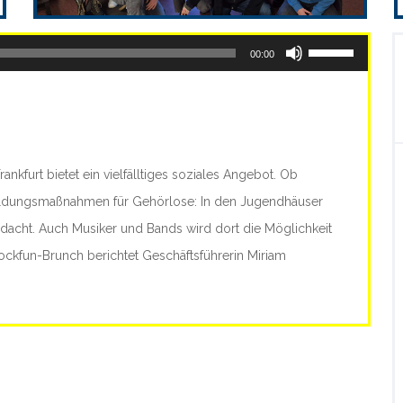
Pfeiltasten
00:00
Hoch/Runter
benutzen,
um
die
ankfurt bietet ein vielfälltiges soziales Angebot. Ob
Lautstärke
Bildungsmaßnahmen für Gehörlose: In den Jugendhäuser
zu
edacht. Auch Musiker und Bands wird dort die Möglichkeit
regeln.
ockfun-Brunch berichtet Geschäftsführerin Miriam