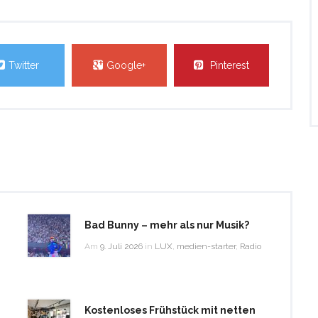
Twitter
Google+
Pinterest
Bad Bunny – mehr als nur Musik?
Am
9. Juli 2026
in
LUX
,
medien-starter
,
Radio
Kostenloses Frühstück mit netten