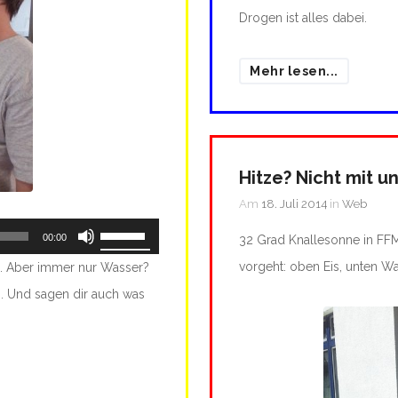
Drogen ist alles dabei.
Mehr lesen...
Hitze? Nicht mit un
Am
18. Juli 2014
in
Web
Pfeiltasten
00:00
32 Grad Knallesonne in FF
Hoch/Runter
vorgeht: oben Eis, unten Wa
n. Aber immer nur Wasser?
benutzen,
ch. Und sagen dir auch was
um
die
Lautstärke
zu