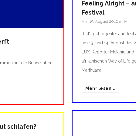
Feeling Alright – 
Festival
Am
15. August 2016
in
Tv
„Let’s get togehter and fee
rft
am 13. und 14. August das 21.
LUX-Reporter Melanie und 
afrikanischen Way of Life g
 kommen auf die Bühne, aber
Marihuana.
Mehr lesen...
ut schlafen?