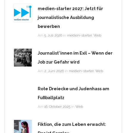
medien-starter 2027: Jetzt für
journalistische Ausbildung
bewerben
Am
5. Juli 2026
in
medien-starter
,
Web
Journalist*innen im Exil – Wenn der
Job zur Gefahr wird
Am
2. Juni 2026
in
medien-starter
,
Web
Rote Dreiecke und Judenhass am
Fußballplatz
Am
16. Oktober 2025
in
Web
Fiktion, die zum Leben erwacht: