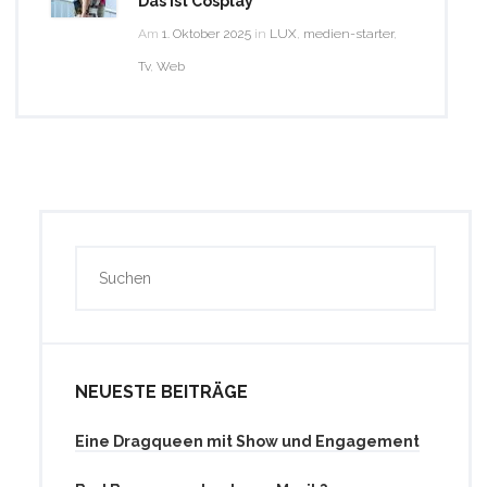
Das ist Cosplay
Am
1. Oktober 2025
in
LUX
,
medien-starter
,
Tv
,
Web
NEUESTE BEITRÄGE
Eine Dragqueen mit Show und Engagement