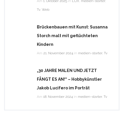
Am
1. Oktober 2025
in
LUX
,
medien-starter
,
Tv
,
Web
Brückenbauen mit Kunst: Susanna
Storch malt mit geflüchteten
Kindern
Am
21. November 2024
in
medien-starter
,
Tv
„30 JAHRE MALEN UND JETZT
FÄNGT ES AN!“ – Hobbykünstler
Jakob Lucifero im Porträt
Am
18. November 2024
in
medien-starter
,
Tv