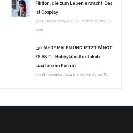
Fiktion, die zum Leben erwacht: Das
ist Cosplay
Am
1. Oktober 2025
in
LUX
,
medien-starter
,
Tv
,
Web
„30 JAHRE MALEN UND JETZT FÄNGT
ES AN!“ – Hobbykünstler Jakob
Lucifero im Porträt
Am
18. November 2024
in
medien-starter
,
Tv