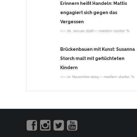
Erinnern heißt Handeln: Mattis
engagiert sich gegen das
Vergessen
Am
20. Januar 2026
in
medien-starter
,
Tv
Brückenbauen mit Kunst: Susanna
Storch malt mit geflüchteten
Kindern
Am
21. November 2024
in
medien-starter
,
Tv