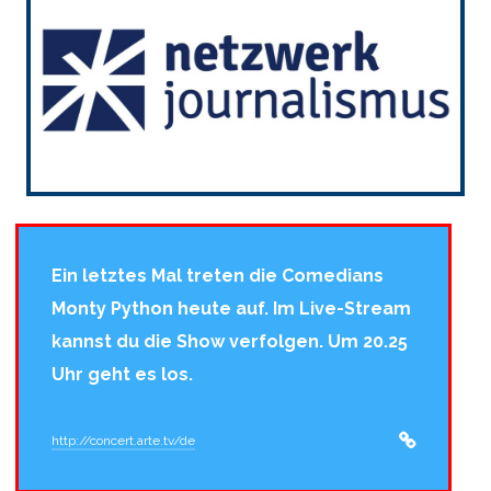
Ein letztes Mal treten die Comedians
Monty Python heute auf. Im Live-Stream
kannst du die Show verfolgen. Um 20.25
Uhr geht es los.
http://concert.arte.tv/de