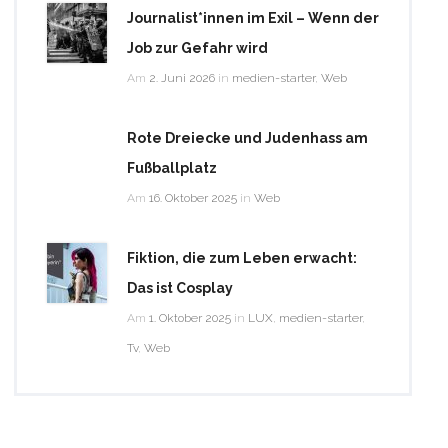
Journalist*innen im Exil – Wenn der
Job zur Gefahr wird
Am
2. Juni 2026
in
medien-starter
,
Web
Rote Dreiecke und Judenhass am
Fußballplatz
Am
16. Oktober 2025
in
Web
Fiktion, die zum Leben erwacht:
Das ist Cosplay
Am
1. Oktober 2025
in
LUX
,
medien-starter
,
Tv
,
Web