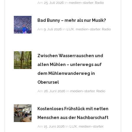
Am
25. Juli 2026
in
medien-starter
,
Radio
Bad Bunny – mehr als nur Musik?
Am
9. Juli 2026
in
LUX
,
medien-starter
,
Radio
Zwischen Wasserrauschen und
alten Mühlen – unterwegs auf
dem Mühlenwanderweg in
Oberursel
Am
26. Juni 2026
in
medien-starter
,
Radio
Kostenloses Frühstück mit netten
Menschen aus der Nachbarschaft
Am
15. Juni 2026
in
LUX
,
medien-starter
,