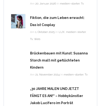
Am
20. Januar 2026
in
medien-starter
,
Tv
Fiktion, die zum Leben erwacht:
Das ist Cosplay
Am
1. Oktober 2025
in
LUX
,
medien-starter
,
Tv
,
Web
Brückenbauen mit Kunst: Susanna
Storch malt mit geflüchteten
Kindern
Am
21. November 2024
in
medien-starter
,
Tv
„30 JAHRE MALEN UND JETZT
FÄNGT ES AN!“ – Hobbykünstler
Jakob Lucifero im Porträt